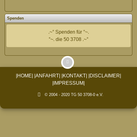
Spenden
.~° Spenden für °~.
°~. die 50 3708 .~°
|HOME|
|ANFAHRT|
|KONTAKT|
|DISCLAIMER|
|IMPRESSUM|
© 2004 - 2020 TG 50 3708-0 e.V.