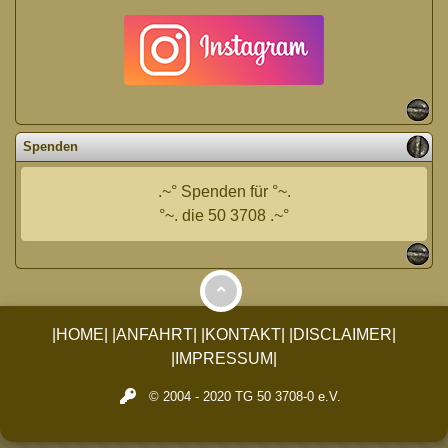
Spenden
.~° Spenden für °~.
°~. die 50 3708 .~°
|HOME|
|ANFAHRT|
|KONTAKT|
|DISCLAIMER|
|IMPRESSUM|
© 2004 - 2020 TG 50 3708-0 e.V.