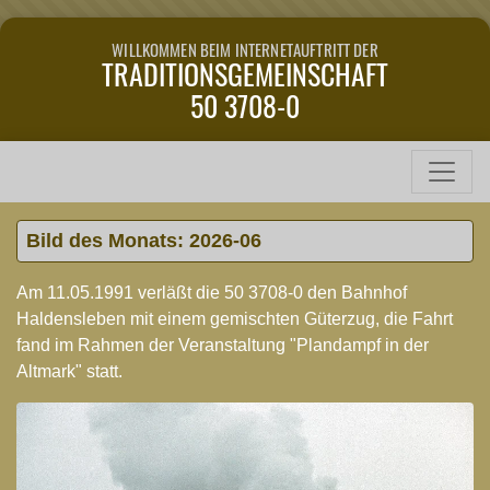
WILLKOMMEN BEIM INTERNETAUFTRITT DER
TRADITIONSGEMEINSCHAFT
50 3708-0
Bild des Monats: 2026-06
Am 11.05.1991 verläßt die 50 3708-0 den Bahnhof
Haldensleben mit einem gemischten Güterzug, die Fahrt
fand im Rahmen der Veranstaltung "Plandampf in der
Altmark" statt.