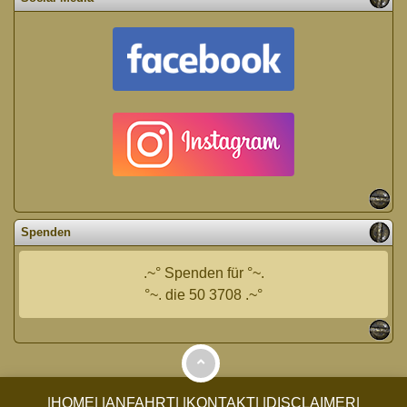
Spenden
.~° Spenden für °~.
°~. die 50 3708 .~°
|HOME|
|ANFAHRT|
|KONTAKT|
|DISCLAIMER|